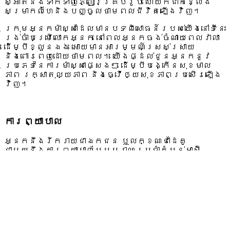
ស្អាត​និង​ទាក់ទាញ​ភ្ញៀវ​គ្រប់​រូប​ ហើយក៏ជាកន្លែង
សម្រាកលំហែនិងបញ្ចូលថាមពលជីវិតឡើងវិញ។
ក្រុមអ្នកម៉ាស្សាដែលមានបទពិសោធន៍របស់យើងនៅទីនេះ
រង់ចាំបម្រើលោកអ្នក នៅពេលអ្នកចង់ចំណាយពេលវាលា
ដើម្បីខ្លួនឯង អោយ​មានអារម្មណ៍ស្រស់ស្រាយ
និងពោរពេញ​ដោយ​ថាមពល។ យើងផ្ដល់ជូនអ្នកនូវ​
ប្រភេទ​នៃការម៉ាស្សាផ្សេងៗ ដើម្បីបង្កើនសុខមាល
ភាព រក្សាតុល្យភាព និងធ្វើឲ្យសុខភាពប្រសើរឡើង
វិញ។
ការព្យាបាល
អ្នកនឹងរីករាយជាឯកជន ឬលក្ខណជាដៃគូ
ជាមួយនឹងការព្យាបាលបែបបូរាណប្រចាំតំបន់អាស៊ី
អាគ្នេយ៍ មិនថាអ្នកចង់បានការថែទាំសម្ផស្សផ្ទៃ
មុខនិងដងខ្លួន ឬអ្នកចង់ទទួលយកការព្យាបាល
ចលនាដ៏សម្បូរបែបរបស់យើង។
ប្រភេទ ស្ប៉ា
អគារសូណា និងអាងត្រាំទឹក