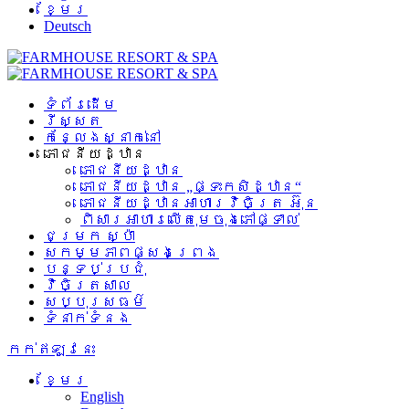
ខ្មែរ
Deutsch
ទំព័រដើម
រីស្សត
កន្លែងស្នាក់នៅ
ភោជនីយដ្ឋាន
ភោជនីយដ្ឋាន
ភោជនីយដ្ឋាន „ផ្ទះកសិដ្ឋាន“
ភោជនីយដ្ឋានអាហារវិចិត្រ អ៊ុន
ពិសារអាហារលើតុមេចុងភៅផ្ទាល់
ជម្រក ស្ប៉ា
សកម្មភាពផ្សងព្រេង
បន្ទប់ប្រជុំ
វិចិត្រសាល
សប្បុរសធម៌
ទំនាក់ទំនង
កក់ឥឡូវនេះ
ខ្មែរ
English