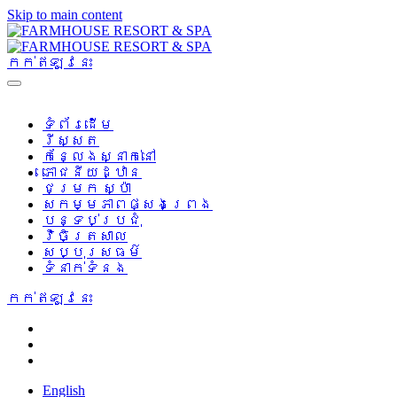
Skip to main content
កក់ឥឡូវនេះ
ទំព័រដើម
រីស្សត
កន្លែងស្នាក់នៅ
ភោជនីយដ្ឋាន
ជម្រក ស្ប៉ា
សកម្មភាពផ្សងព្រេង
បន្ទប់ប្រជុំ
វិចិត្រសាល
សប្បុរសធម៌
ទំនាក់ទំនង
កក់ឥឡូវនេះ
English