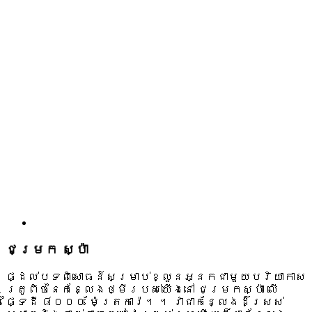
ជម្រក ស្ប៉ា
ផ្ដល់បទពិសោធន៍សម្រាប់ខ្លួនអ្នក​ជាមួយ​បរិយាកាស
ត្រូពិចនៃកន្លែងថ្មី​របស់​យើង​នៅ ជម្រកស្ប៉ា លើ
ផ្ទៃដី ៨០០០ ម៉ែត្រការ៉េ។ ។ វា​ជា​កន្លែង​ដ៏​ស្រស់​