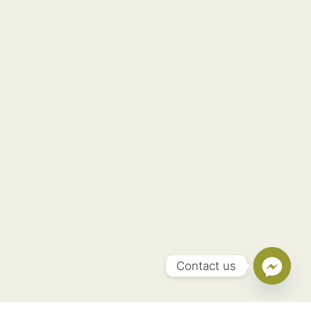
Contact us