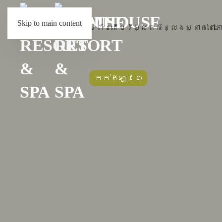
Skip to main content
ទំព័រដើម
រីស្សត
កន្លែងស្នាក់នៅ
ភោជនី