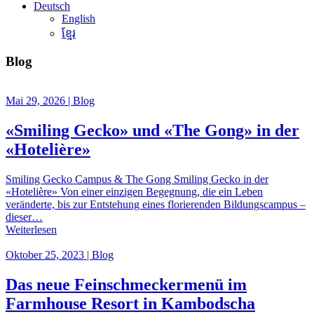
Deutsch
English
ខ្មែរ
Blog
Mai 29, 2026 | Blog
«Smiling Gecko» und «The Gong» in der
«Hotelière»
Smiling Gecko Campus & The Gong Smiling Gecko in der
«Hotelière» Von einer einzigen Begegnung, die ein Leben
veränderte, bis zur Entstehung eines florierenden Bildungscampus –
dieser…
Weiterlesen
Oktober 25, 2023 | Blog
Das neue Feinschmeckermenü im
Farmhouse Resort in Kambodscha